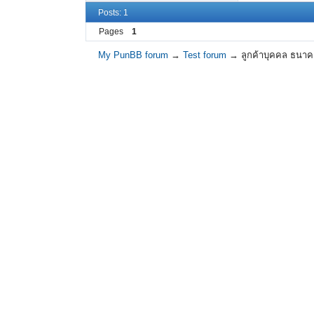
Posts: 1
Pages
1
My PunBB forum
→
Test forum
→
ลูกค้าบุคคล ธนา