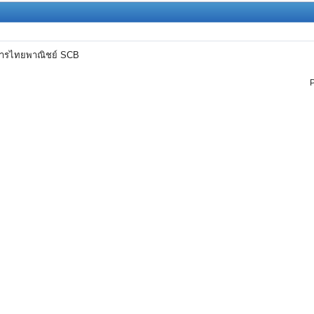
คารไทยพาณิชย์ SCB