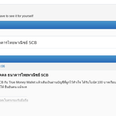
e to see it for yourself
นาคารไทยพาณิชย์ SCB
8:06
บุคคล ธนาคารไทยพาณิชย์ SCB
B กับ True Money Wallet แล้วเติมเงินผ่านบัญชีที่ผูกไว้สำเร็จ ได้รับโบนัส 100 บาทเรียบ
นให้ ยืนยันตน แม้จะท
็อตเว็บตรงรองรับมือถือ