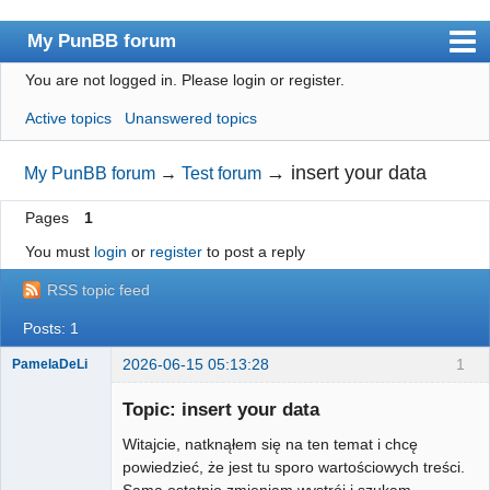
My PunBB forum
You are not logged in.
Please login or register.
Index
Active topics
Unanswered topics
User list
Search
→
insert your data
My PunBB forum
→
Test forum
Register
Pages
1
Login
You must
login
or
register
to post a reply
RSS topic feed
Posts: 1
2026-06-15 05:13:28
1
PamelaDeLi
New member
Topic: insert your data
Offline
Witajcie, natknąłem się na ten temat i chcę
powiedzieć, że jest tu sporo wartościowych treści.
Sama ostatnio zmieniam wystrój i szukam