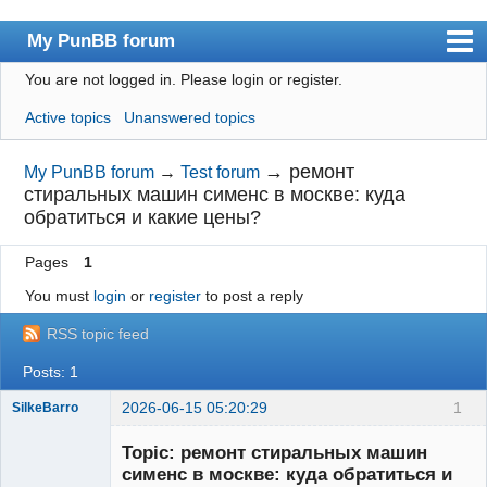
My PunBB forum
You are not logged in.
Please login or register.
Index
Active topics
Unanswered topics
User list
Search
→
ремонт
My PunBB forum
→
Test forum
стиральных машин сименс в москве: куда
Register
обратиться и какие цены?
Login
Pages
1
You must
login
or
register
to post a reply
RSS topic feed
Posts: 1
2026-06-15 05:20:29
1
SilkeBarro
New member
Topic: ремонт стиральных машин
Offline
сименс в москве: куда обратиться и