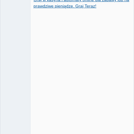
prawdziwe pieniądze. Graj Teraz!