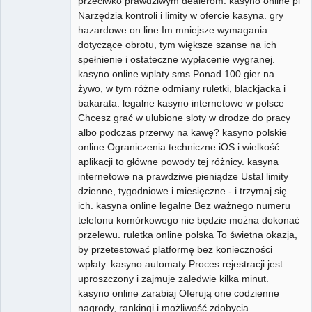
przeciwko prawdziwym dealerom. kasyno online pl
Narzędzia kontroli i limity w ofercie kasyna. gry
hazardowe on line Im mniejsze wymagania
dotyczące obrotu, tym większe szanse na ich
spełnienie i ostateczne wypłacenie wygranej.
kasyno online wplaty sms Ponad 100 gier na
żywo, w tym różne odmiany ruletki, blackjacka i
bakarata. legalne kasyno internetowe w polsce
Chcesz grać w ulubione sloty w drodze do pracy
albo podczas przerwy na kawę? kasyno polskie
online Ograniczenia techniczne iOS i wielkość
aplikacji to główne powody tej różnicy. kasyna
internetowe na prawdziwe pieniądze Ustal limity
dzienne, tygodniowe i miesięczne - i trzymaj się
ich. kasyna online legalne Bez ważnego numeru
telefonu komórkowego nie będzie można dokonać
przelewu. ruletka online polska To świetna okazja,
by przetestować platformę bez konieczności
wpłaty. kasyno automaty Proces rejestracji jest
uproszczony i zajmuje zaledwie kilka minut.
kasyno online zarabiaj Oferują one codzienne
nagrody, rankingi i możliwość zdobycia