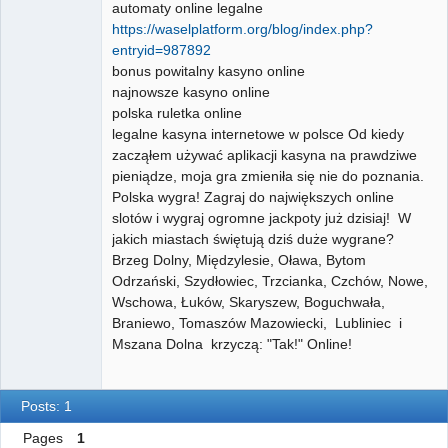
automaty online legalne
https://waselplatform.org/blog/index.php?
entryid=987892
bonus powitalny kasyno online
najnowsze kasyno online
polska ruletka online
legalne kasyna internetowe w polsce Od kiedy
zacząłem używać aplikacji kasyna na prawdziwe
pieniądze, moja gra zmieniła się nie do poznania.
Polska wygra! Zagraj do największych online
slotów i wygraj ogromne jackpoty już dzisiaj! W
jakich miastach świętują dziś duże wygrane?
Brzeg Dolny, Międzylesie, Oława, Bytom
Odrzański, Szydłowiec, Trzcianka, Czchów, Nowe,
Wschowa, Łuków, Skaryszew, Boguchwała,
Braniewo, Tomaszów Mazowiecki, Lubliniec i
Mszana Dolna krzyczą: "Tak!" Online!
Posts: 1
Pages
1