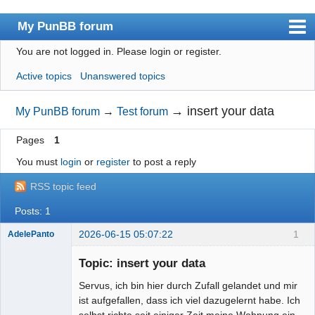
My PunBB forum
You are not logged in.
Please login or register.
Index
Active topics
Unanswered topics
User list
Search
→
insert your data
My PunBB forum
→
Test forum
Register
Pages
1
Login
You must
login
or
register
to post a reply
RSS topic feed
Posts: 1
2026-06-15 05:07:22
1
AdelePanto
New member
Topic: insert your data
Offline
Servus, ich bin hier durch Zufall gelandet und mir
ist aufgefallen, dass ich viel dazugelernt habe. Ich
selbst richte seit einiger Zeit meine Wohnung ein