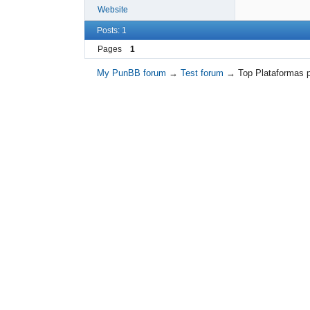
Website
Posts: 1
Pages
1
My PunBB forum
→
Test forum
→
Top Plataformas 