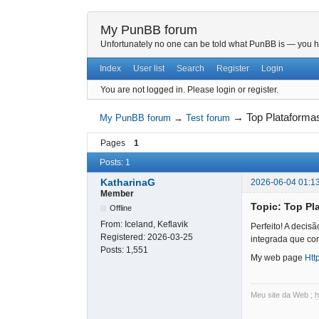
My PunBB forum
Unfortunately no one can be told what PunBB is — you hav
Index
User list
Search
Register
Login
You are not logged in.
Please login or register.
→
Top Plataforma
My PunBB forum
→
Test forum
Pages
1
Posts: 1
KatharinaG
2026-06-04 01:1
Member
Topic: Top Pl
Offline
From:
Iceland, Keflavik
Perfeito! A decis
Registered:
2026-03-25
integrada que com
Posts:
1,551
My web page
Htt
Meu site da Web ;
h