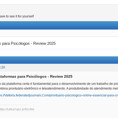
e to see it for yourself
s para Psicólogos - Review 2025
3:20
ataformas para Psicólogos - Review 2025
ão da plataforma certa é fundamental para o desenvolvimento de um trabalho de ps
bina prontuário eletrônico e teleatendimento. A produtividade do atendimento mel
ps://Valkiria.federatedjournals.Com/prontuario-psicologico-online-essencial-para-
ttps://Linkurl.qzz.io/4vc4ee