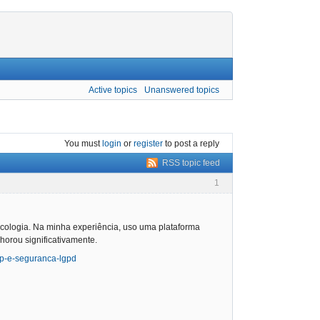
Active topics
Unanswered topics
You must
login
or
register
to post a reply
RSS topic feed
1
icologia. Na minha experiência, uso uma plataforma
horou significativamente.
crp-e-seguranca-lgpd