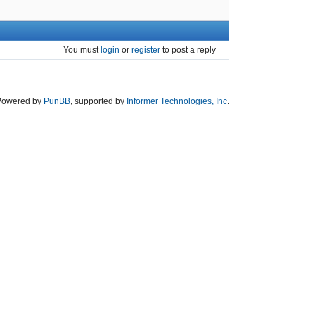
You must
login
or
register
to post a reply
Powered by
PunBB
, supported by
Informer Technologies, Inc
.