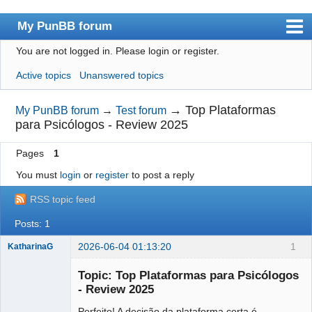
My PunBB forum
You are not logged in.
Please login or register.
Index
Active topics
Unanswered topics
User list
Search
→
Top Plataformas
My PunBB forum
→
Test forum
para Psicólogos - Review 2025
Register
Pages
1
Login
You must
login
or
register
to post a reply
RSS topic feed
Posts: 1
2026-06-04 01:13:20
1
KatharinaG
Member
Topic: Top Plataformas para Psicólogos
Offline
- Review 2025
Perfeito! A decisão da plataforma certa é