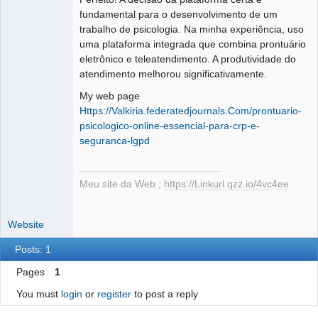
fundamental para o desenvolvimento de um
trabalho de psicologia. Na minha experiência, uso
uma plataforma integrada que combina prontuário
eletrônico e teleatendimento. A produtividade do
atendimento melhorou significativamente.
My web page
Https://Valkiria.federatedjournals.Com/prontuario-
psicologico-online-essencial-para-crp-e-
seguranca-lgpd
Meu site da Web ;
https://Linkurl.qzz.io/4vc4ee
Website
Posts: 1
Pages
1
You must
login
or
register
to post a reply